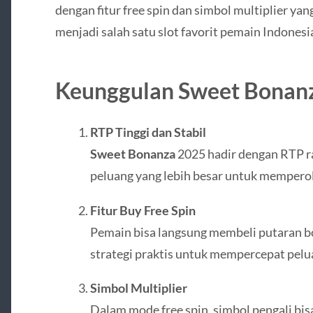
dengan fitur free spin dan simbol multiplier ya
menjadi salah satu slot favorit pemain Indones
Keunggulan Sweet Bonan
RTP Tinggi dan Stabil
Sweet Bonanza
2025 hadir dengan RTP r
peluang yang lebih besar untuk mempero
Fitur Buy Free Spin
Pemain bisa langsung membeli putaran b
strategi praktis untuk mempercepat pelu
Simbol Multiplier
Dalam mode free spin, simbol pengali bis