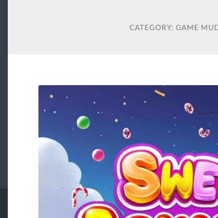
CATEGORY:
GAME MU