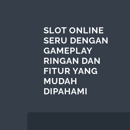
SLOT ONLINE
SERU DENGAN
GAMEPLAY
RINGAN DAN
FITUR YANG
MUDAH
DIPAHAMI