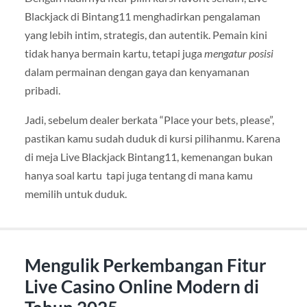
Blackjack di Bintang11 menghadirkan pengalaman
yang lebih intim, strategis, dan autentik. Pemain kini
tidak hanya bermain kartu, tetapi juga
mengatur posisi
dalam permainan dengan gaya dan kenyamanan
pribadi.
Jadi, sebelum dealer berkata “Place your bets, please”,
pastikan kamu sudah duduk di kursi pilihanmu. Karena
di meja Live Blackjack Bintang11, kemenangan bukan
hanya soal kartu tapi juga tentang di mana kamu
memilih untuk duduk.
Mengulik Perkembangan Fitur
Live Casino Online Modern di