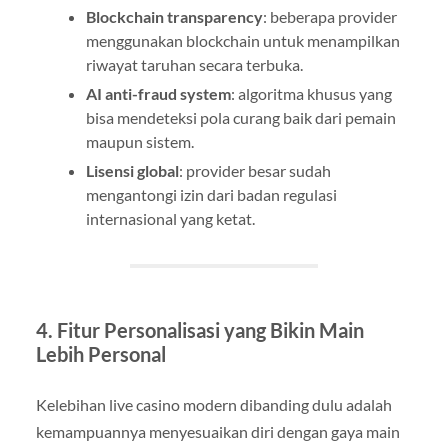
Blockchain transparency
: beberapa provider
menggunakan blockchain untuk menampilkan
riwayat taruhan secara terbuka.
AI anti-fraud system
: algoritma khusus yang
bisa mendeteksi pola curang baik dari pemain
maupun sistem.
Lisensi global
: provider besar sudah
mengantongi izin dari badan regulasi
internasional yang ketat.
4. Fitur Personalisasi yang Bikin Main
Lebih Personal
Kelebihan live casino modern dibanding dulu adalah
kemampuannya menyesuaikan diri dengan gaya main