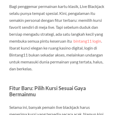
Bagi penggemar permainan kartu klasik, Live Blackjack
selalu punya tempat spesial. Kini, pengalaman itu
semakin personal dengan fitur terbaru: memilih kursi
favorit sendiri di meja live. Tapi sebelum duduk dan
bersiap mengadu strategi, ada satu langkah kecil yang
membuka semua pintu keseruan itu
bintang11 login
.
Ibarat kunci elegan ke ruang kasino digital, login di
Bintang11 bukan sekadar akses, melainkan undangan
untuk memasuki dunia permainan yang tertata, halus,
dan berkelas.
Fitur Baru: Pilih Kursi Sesuai Gaya
Bermainmu
Selama ini, banyak pemain live blackjack harus
menerima kursi yang tersedia secara acak. Namun kini,