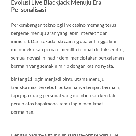
Evolusi Live Blackjack Menuju Era
Personalisasi
Perkembangan teknologi live casino memang terus
bergerak menuju arah yang lebih interaktif dan
immersif. Dari sekadar streaming dealer hingga kini
memungkinkan pemain memilih tempat duduk sendiri,
semua inovasi ini hadir demi menciptakan pengalaman
bermain yang semakin mirip dengan kasino nyata.
bintang11 login menjadi pintu utama menuju
transformasi tersebut bukan hanya tempat bermain,
tapi juga ruang personal yang memberikan kendali
penuh atas bagaimana kamu ingin menikmati
permainan.
Dengan hadirnya fitur pilih kursi favorit sendiri, Live