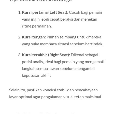
Kursi pertama (Left Seat):
Cocok bagi pemain
yang ingin lebih cepat beraksi dan menekan
ritme permainan.
Kursi tengah:
Pilihan seimbang untuk mereka
yang suka membaca situasi sebelum bertindak.
Kursi terakhir (Right Seat):
Dikenal sebagai
posisi analis, ideal bagi pemain yang mengamati
langkah semua lawan sebelum mengambil
keputusan akhir.
Selain itu, pastikan koneksi stabil dan pencahayaan
layar optimal agar pengalaman visual tetap maksimal.