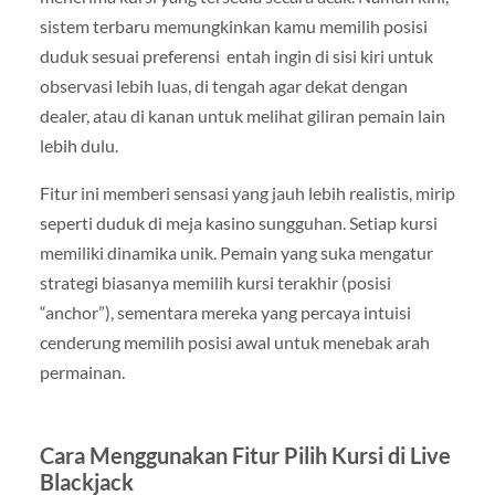
sistem terbaru memungkinkan kamu memilih posisi
duduk sesuai preferensi entah ingin di sisi kiri untuk
observasi lebih luas, di tengah agar dekat dengan
dealer, atau di kanan untuk melihat giliran pemain lain
lebih dulu.
Fitur ini memberi sensasi yang jauh lebih realistis, mirip
seperti duduk di meja kasino sungguhan. Setiap kursi
memiliki dinamika unik. Pemain yang suka mengatur
strategi biasanya memilih kursi terakhir (posisi
“anchor”), sementara mereka yang percaya intuisi
cenderung memilih posisi awal untuk menebak arah
permainan.
Cara Menggunakan Fitur Pilih Kursi di Live
Blackjack