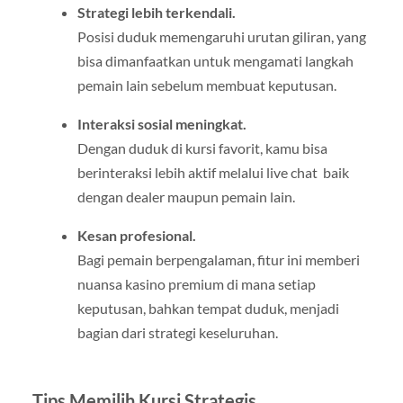
Strategi lebih terkendali.
Posisi duduk memengaruhi urutan giliran, yang
bisa dimanfaatkan untuk mengamati langkah
pemain lain sebelum membuat keputusan.
Interaksi sosial meningkat.
Dengan duduk di kursi favorit, kamu bisa
berinteraksi lebih aktif melalui live chat baik
dengan dealer maupun pemain lain.
Kesan profesional.
Bagi pemain berpengalaman, fitur ini memberi
nuansa kasino premium di mana setiap
keputusan, bahkan tempat duduk, menjadi
bagian dari strategi keseluruhan.
Tips Memilih Kursi Strategis