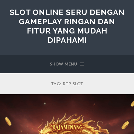
SLOT ONLINE SERU DENGAN
GAMEPLAY RINGAN DAN
FITUR YANG MUDAH
DIPAHAMI
SHOW MENU
TAG:
RTP SLOT