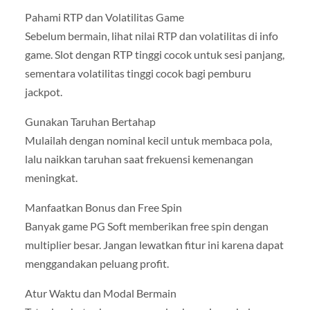
Pahami RTP dan Volatilitas Game
Sebelum bermain, lihat nilai RTP dan volatilitas di info
game. Slot dengan RTP tinggi cocok untuk sesi panjang,
sementara volatilitas tinggi cocok bagi pemburu
jackpot.
Gunakan Taruhan Bertahap
Mulailah dengan nominal kecil untuk membaca pola,
lalu naikkan taruhan saat frekuensi kemenangan
meningkat.
Manfaatkan Bonus dan Free Spin
Banyak game PG Soft memberikan free spin dengan
multiplier besar. Jangan lewatkan fitur ini karena dapat
menggandakan peluang profit.
Atur Waktu dan Modal Bermain