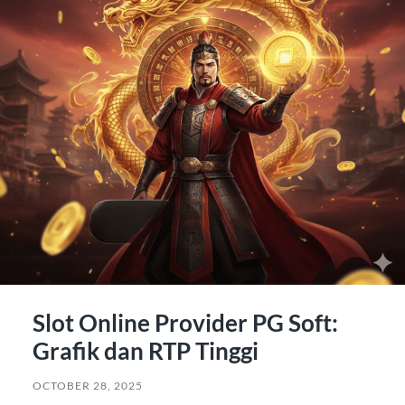
Slot Online Provider PG Soft:
Grafik dan RTP Tinggi
OCTOBER 28, 2025